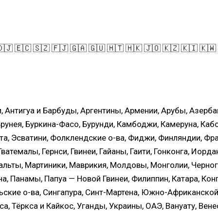
🇩🇯 🇪🇨 🇸🇿 🇫🇯 🇬🇦 🇬🇺 🇭🇹 🇭🇰 🇯🇴 🇰🇿 🇰🇮 🇰🇼
, Антигуа и Барбуды, Аргентины, Армении, Арубы, Азерба
Брунея, Буркина-Фасо, Бурунди, Камбоджи, Камеруна, Кабо
а, Эсватини, Фолклендские о-ва, Фиджи, Финляндии, Фра
ватемалы, Гернси, Гвинеи, Гайаны, Гаити, Гонконга, Иорда
альты, Мартиники, Маврикия, Молдовы, Монголии, Черног
, Панамы, Папуа — Новой Гвинеи, Филиппин, Катара, Конго
ьские о-ва, Сингапура, Синт-Мартена, Южно-Африканской
са, Тёркса и Кайкос, Уганды, Украины, ОАЭ, Вануату, Вен