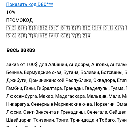
Показать код
D80***
10%
ПРОМОКОД
🇦🇿 🇧🇭 🇧🇩 🇧🇿 🇧🇯 🇧🇹 🇧🇫 🇧🇮 🇨🇲 🇨🇮 🇨🇾 
🇸🇬 🇸🇷 🇹🇳 🇦🇪 🇻🇺 🇬🇧 🇾🇪 🇿🇼
весь заказ
заказ от 100$
для Албании, Андорры, Анголы, Ангильи
Бенина, Бермудские о-ва, Бутана, Боливии, Ботсваны, 
Джибути, Доминиканской Республики, Эквадора, Египт
Гамбии, Ганы, Гибралтара, Гренады, Гваделупы, Гуама, Г
Люксембурга, Макао, Мадагаскара, Мальдив, Мали, М
Никарагуа, Северные Марианские о-ва, Норвегии, Омана
Люсии, Сент-Винсента и Гренадины, Сенегала, Сейшел
Швейцарии, Танзании, Тонги, Тринидада и Тобаго, Туни