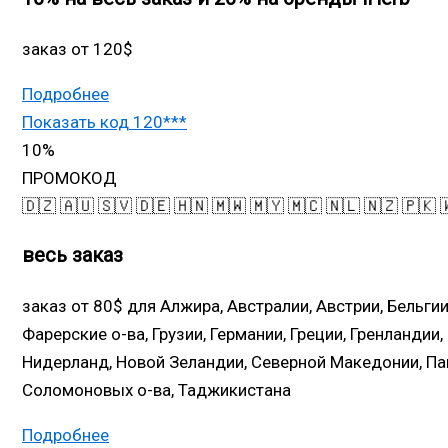
заказ от 120$
Подробнее
Показать код
120***
10%
ПРОМОКОД
🇩🇿 🇦🇺 🇸🇻 🇩🇪 🇭🇳 🇲🇼 🇲🇾 🇲🇨 🇳🇱 🇳🇿 🇵🇰 
весь заказ
заказ от 80$
для Алжира, Австралии, Австрии, Бельгии
Фарерские о-ва, Грузии, Германии, Греции, Гренландии
Нидерланд, Новой Зеландии, Северной Македонии, Пак
Соломоновых о-ва, Таджикистана
Подробнее