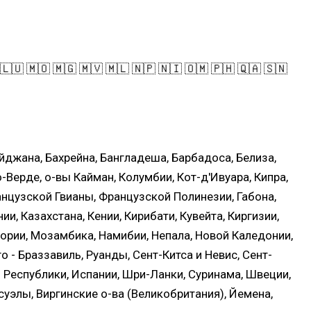
 🇱🇺 🇲🇴 🇲🇬 🇲🇻 🇲🇱 🇳🇵 🇳🇮 🇴🇲 🇵🇭 🇶🇦 🇸🇳
йджана, Бахрейна, Бангладеша, Барбадоса, Белиза,
-Верде, о-вы Кайман, Колумбии, Кот-д'Ивуара, Кипра,
нцузской Гвианы, Французской Полинезии, Габона,
нии, Казахстана, Кении, Кирибати, Кувейта, Киргизии,
ории, Мозамбика, Намибии, Непала, Новой Каледонии,
 - Браззавиль, Руанды, Сент-Китса и Невис, Сент-
 Республики, Испании, Шри-Ланки, Суринама, Швеции,
есуэлы, Виргинские о-ва (Великобритания), Йемена,