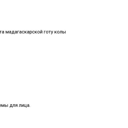
та мадагаскарской готу колы
емы для лица.